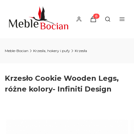
Produkty w koszyku
Otwórz wysz
Meble-Bocian
Krzesła, hokery i pufy
Krzesła
Krzesło Cookie Wooden Legs,
różne kolory- Infiniti Design