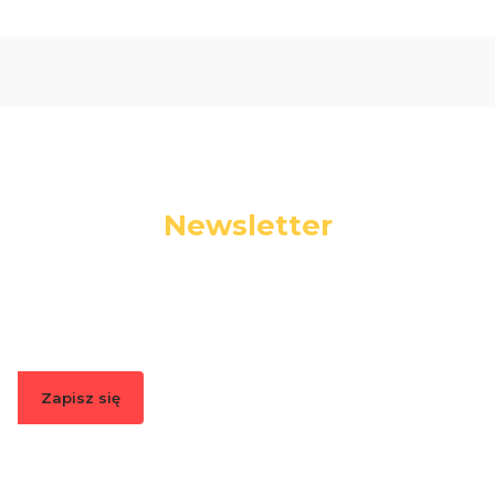
Newsletter
Podaj swój adres e-mail, jeżeli chcesz otrzymywać
informacje o nowościach i promocjach.
Zapisz się
Zapisując się, akceptujesz nasz
Regulamin
(w zakresie dotyczącym
Newslettera). Przetwarzanie danych odbywa się zgodnie z
Polityką