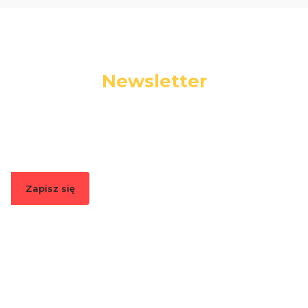
Newsletter
Podaj swój adres e-mail, jeżeli chcesz otrzymywać
informacje o nowościach i promocjach.
Zapisz się
Zapisując się, akceptujesz nasz
Regulamin
(w zakresie dotyczącym
Newslettera). Przetwarzanie danych odbywa się zgodnie z
Polityką
prywatności
.