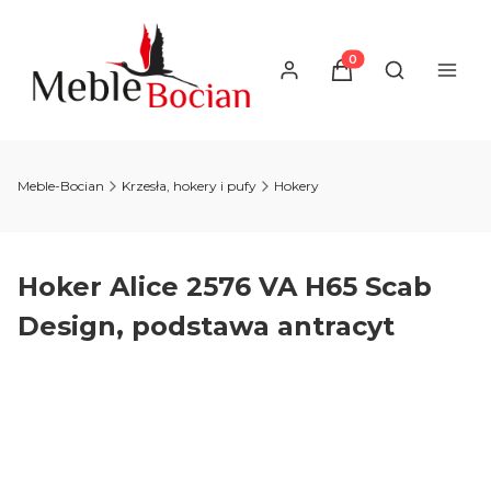
Produkty w koszyku
Otwórz wysz
Meble-Bocian
Krzesła, hokery i pufy
Hokery
Hoker Alice 2576 VA H65 Scab
Design, podstawa antracyt