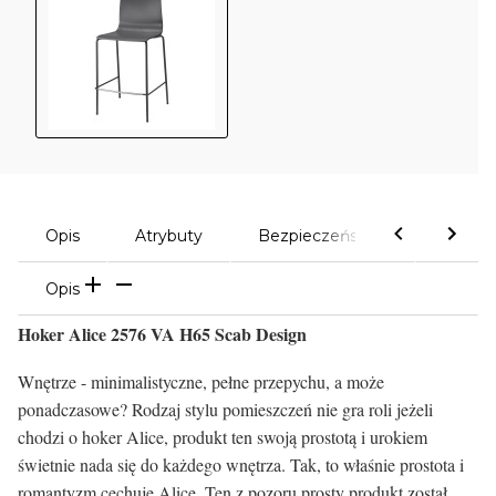
Opis
Atrybuty
Bezpieczeństwo
Komen
Opis
Hoker Alice 2576 VA H65 Scab Design
Wnętrze - minimalistyczne, pełne przepychu, a może
ponadczasowe? Rodzaj stylu pomieszczeń nie gra roli jeżeli
chodzi o hoker Alice, produkt ten swoją prostotą i urokiem
świetnie nada się do każdego wnętrza. Tak, to właśnie prostota i
romantyzm cechuje Alice. Ten z pozoru prosty produkt został