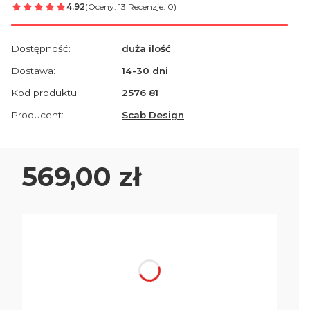
4.92
(Oceny: 13 Recenzje: 0)
Dostępność:
duża ilość
Dostawa:
14-30 dni
Kod produktu:
2576 81
Producent:
Scab Design
Cena
569,00 zł
Wybierz wariant produktu:
Poszczególne warianty mogą różnić się ceną
*
Kolor