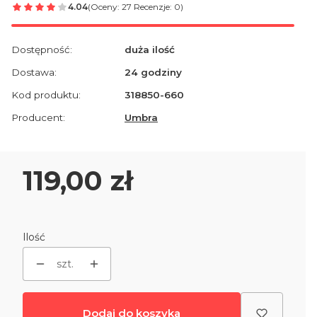
4.04
(Oceny: 27 Recenzje: 0)
Dostępność:
duża ilość
Dostawa:
24 godziny
Kod produktu:
318850-660
Producent:
Umbra
Cena
119,00 zł
Ilość
szt.
Dodaj do koszyka