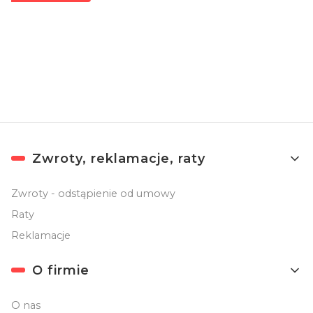
Zapisując się, akceptujesz nasz
Regulamin
(w zakresie dotyczącym
Newslettera). Przetwarzanie danych odbywa się zgodnie z
Polityką
prywatności
.
Linki w stopce
Zwroty, reklamacje, raty
Zwroty - odstąpienie od umowy
Raty
Reklamacje
O firmie
O nas