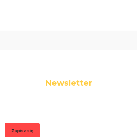
Newsletter
Podaj swój adres e-mail, jeżeli chcesz otrzymywać
informacje o nowościach i promocjach.
Zapisz się