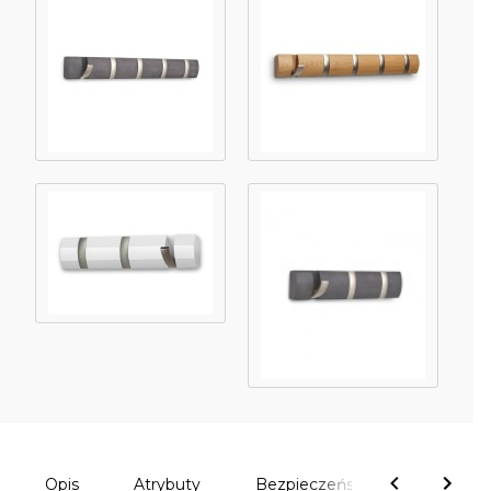
Opis
Atrybuty
Bezpieczeństwo
Komen