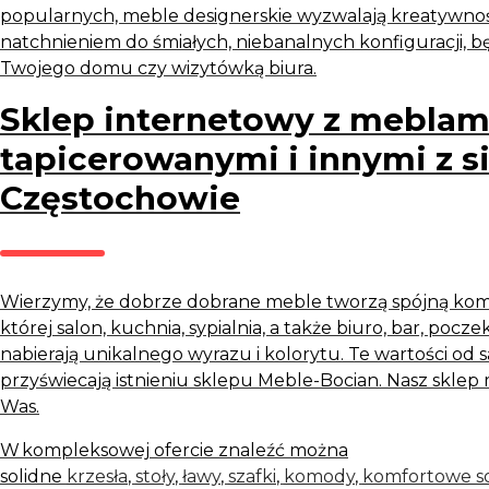
popularnych, meble designerskie wyzwalają kreatywnoś
natchnieniem do śmiałych, niebanalnych konfiguracji, 
Twojego domu czy wizytówką biura.
Sklep internetowy z meblam
tapicerowanymi i innymi z s
Częstochowie
Wierzymy, że dobrze dobrane meble tworzą spójną komp
której salon, kuchnia, sypialnia, a także biuro, bar, poczek
nabierają unikalnego wyrazu i kolorytu. Te wartości o
przyświecają istnieniu sklepu Meble-Bocian. Nasz skle
Was.
W kompleksowej ofercie znaleźć można
solidne
krzesła
,
stoły
,
ławy
,
szafki
,
komody
,
komfortowe s