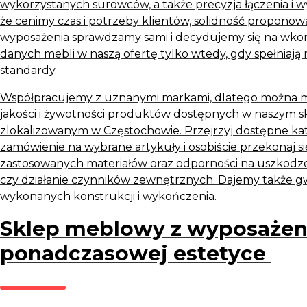
wykorzystanych surowców, a także precyzja łączenia i 
że cenimy czas i potrzeby klientów, solidność propono
wyposażenia sprawdzamy sami i decydujemy się na w
danych mebli w naszą ofertę tylko wtedy, gdy spełniają
standardy.
Współpracujemy z uznanymi markami, dlatego można 
jakości i żywotności produktów dostępnych w naszym 
zlokalizowanym w Częstochowie. Przejrzyj dostępne kat
zamówienie na wybrane artykuły i osobiście przekonaj się
zastosowanych materiałów oraz odporności na uszkodz
czy działanie czynników zewnętrznych. Dajemy także gw
wykonanych konstrukcji i wykończenia.
Sklep meblowy z wyposażen
ponadczasowej estetyce