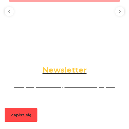
Newsletter
Podaj swój adres e-mail, jeżeli chcesz otrzymywać
informacje o nowościach i promocjach.
Zapisz się