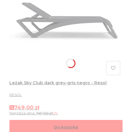
Leżak Sky Club dark grey-gris negro - Resol
PRODUCENT
RESOL
Cena promocyjna
749,00 zł
Najniższa cena:
749,00 zł
0%
Do koszyka