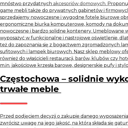
mnóstwo przydatnych
akcesoriów domowych
. Propon
gamę
mebli
także do prywatnych gabinetów i firmowych
sprzedajemy nowoczesne i wygodne fotele biurowe ob
ergonomiczne biurka komputerowe, komody na dokume
nowoczesne i bardzo solidne kontenery. Umeblowane 
wyposażyć w funkcjonalne i nastrojowe oświetlenie, d
też do zapoznania się z bogactwem zgromadzonych la
sufitowych i lampek biurowych. Nasz
sklep meblowy
of
również do właścicieli restauracji, barów, klubów czy hot
m.in. jakościowe krzesła barowe, designerskie pufy i sty
Częstochowa – solidnie wyk
trwałe meble
Przed podjęciem decyzji o zakupie danego wyposażenia
zwrócisz uwagę na jego jakość, na którą składa się gat