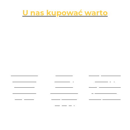
U nas kupować warto
Darmowa
Łatwe
Bezpieczne
dostawa
zwroty
zakupy
Darmowa
14 dni na
Wszystkie dane
dostawa na
zwrot towaru
i płatności są
wszystko
bez podania
zabezpieczone
przyczyny