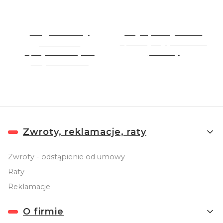
Nagradzamy
Najlepsza jakość
klientów
Sprzedajemy jakościowe
Specjalne rabaty dla
produkty
stałych Klientów
Linki w stopce
Zwroty, reklamacje, raty
Zwroty - odstąpienie od umowy
Raty
Reklamacje
O firmie