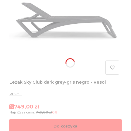
Leżak Sky Club dark grey-gris negro - Resol
PRODUCENT
RESOL
Cena promocyjna
749,00 zł
Najniższa cena:
749,00 zł
0%
Do koszyka