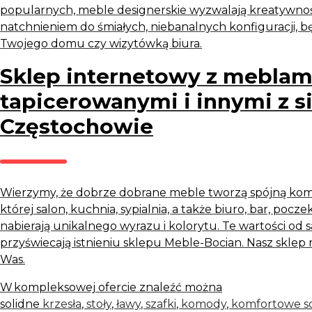
popularnych, meble designerskie wyzwalają kreatywnoś
natchnieniem do śmiałych, niebanalnych konfiguracji, 
Twojego domu czy wizytówką biura.
Sklep internetowy z meblam
tapicerowanymi i innymi z s
Częstochowie
Wierzymy, że dobrze dobrane meble tworzą spójną komp
której salon, kuchnia, sypialnia, a także biuro, bar, poczek
nabierają unikalnego wyrazu i kolorytu. Te wartości o
przyświecają istnieniu sklepu Meble-Bocian. Nasz skle
Was.
W kompleksowej ofercie znaleźć można
solidne
krzesła
,
stoły
,
ławy
,
szafki
,
komody
,
komfortowe s