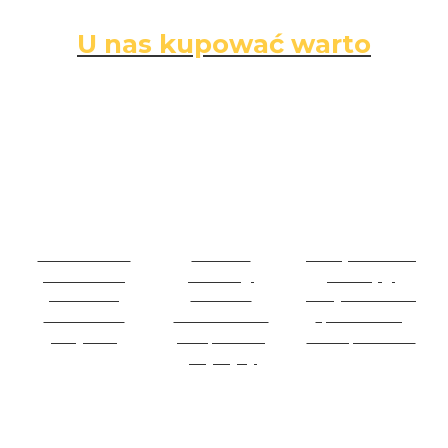
U nas kupować warto
Darmowa
Łatwe
Bezpieczne
dostawa
zwroty
zakupy
Darmowa
14 dni na
Wszystkie dane
dostawa na
zwrot towaru
i płatności są
wszystko
bez podania
zabezpieczone
przyczyny