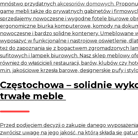
mnóstwo przydatnych
akcesoriów domowych
. Propon
gamę
mebli
także do prywatnych gabinetów i firmowych
sprzedajemy nowoczesne i wygodne fotele biurowe ob
ergonomiczne biurka komputerowe, komody na dokume
nowoczesne i bardzo solidne kontenery. Umeblowane 
wyposażyć w funkcjonalne i nastrojowe oświetlenie, d
też do zapoznania się z bogactwem zgromadzonych la
sufitowych i lampek biurowych. Nasz
sklep meblowy
of
również do właścicieli restauracji, barów, klubów czy hot
m.in. jakościowe krzesła barowe, designerskie pufy i sty
Częstochowa – solidnie wyk
trwałe meble
Przed podjęciem decyzji o zakupie danego wyposażenia
zwrócisz uwagę na jego jakość, na którą składa się gat