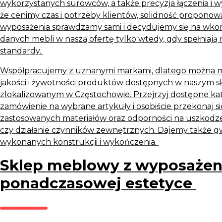
wykorzystanych surowców, a także precyzja łączenia i 
że cenimy czas i potrzeby klientów, solidność propono
wyposażenia sprawdzamy sami i decydujemy się na w
danych mebli w naszą ofertę tylko wtedy, gdy spełniają
standardy.
Współpracujemy z uznanymi markami, dlatego można 
jakości i żywotności produktów dostępnych w naszym 
zlokalizowanym w Częstochowie. Przejrzyj dostępne kat
zamówienie na wybrane artykuły i osobiście przekonaj się
zastosowanych materiałów oraz odporności na uszkodz
czy działanie czynników zewnętrznych. Dajemy także gw
wykonanych konstrukcji i wykończenia.
Sklep meblowy z wyposażen
ponadczasowej estetyce