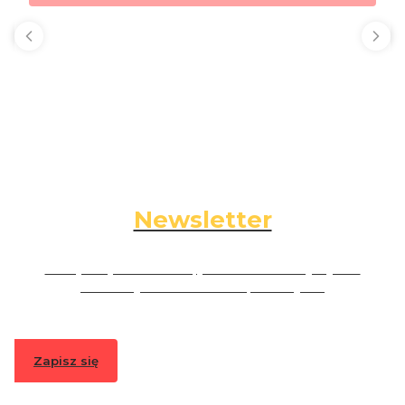
Newsletter
Podaj swój adres e-mail, jeżeli chcesz otrzymywać
informacje o nowościach i promocjach.
Zapisz się