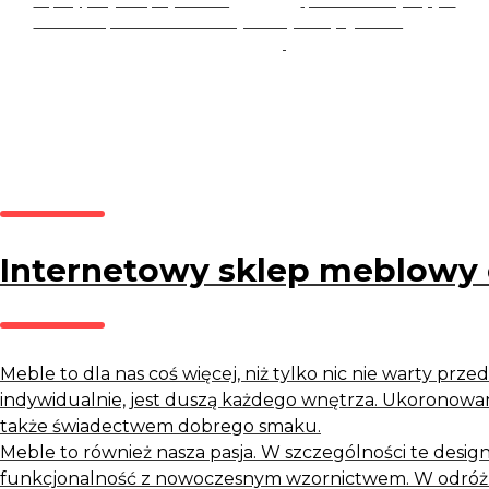
Zapisując się, akceptujesz nasz
Regulamin
(w zakresie dotyczącym
Newslettera). Przetwarzanie danych odbywa się zgodnie z
Polityką
prywatności
.
Internetowy sklep meblowy 
Meble to dla nas coś więcej, niż tylko nic nie warty przed
indywidualnie, jest duszą każdego wnętrza. Ukoronowani
także świadectwem dobrego smaku.
Meble to również nasza pasja. W szczególności te design
funkcjonalność z nowoczesnym wzornictwem. W odróżn