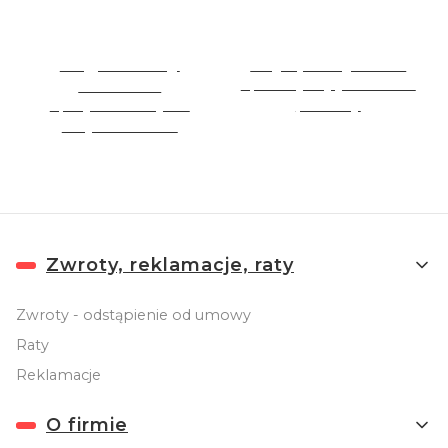
Nagradzamy
Najlepsza jakość
klientów
Sprzedajemy jakościowe
Specjalne rabaty dla
produkty
stałych Klientów
Linki w stopce
Zwroty, reklamacje, raty
Zwroty - odstąpienie od umowy
Raty
Reklamacje
O firmie