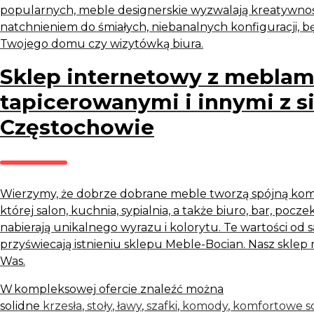
popularnych, meble designerskie wyzwalają kreatywnoś
natchnieniem do śmiałych, niebanalnych konfiguracji, 
Twojego domu czy wizytówką biura.
Sklep internetowy z meblam
tapicerowanymi i innymi z s
Częstochowie
Wierzymy, że dobrze dobrane meble tworzą spójną komp
której salon, kuchnia, sypialnia, a także biuro, bar, poczek
nabierają unikalnego wyrazu i kolorytu. Te wartości o
przyświecają istnieniu sklepu Meble-Bocian. Nasz skle
Was.
W kompleksowej ofercie znaleźć można
solidne
krzesła
,
stoły
,
ławy
,
szafki
,
komody
,
komfortowe s