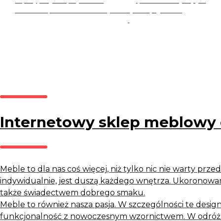
Zapisując się, akceptujesz nasz
Regulamin
(w zakresie dotyczącym
Newslettera). Przetwarzanie danych odbywa się zgodnie z
Polityką
prywatności
.
Internetowy sklep meblowy 
Meble to dla nas coś więcej, niż tylko nic nie warty przed
indywidualnie, jest duszą każdego wnętrza. Ukoronowani
także świadectwem dobrego smaku.
Meble to również nasza pasja. W szczególności te design
funkcjonalność z nowoczesnym wzornictwem. W odróżn