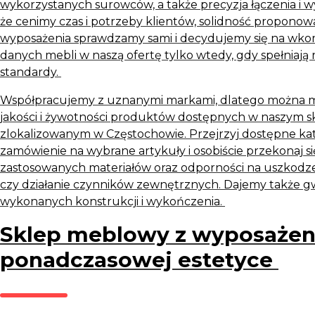
wykorzystanych surowców, a także precyzja łączenia i 
że cenimy czas i potrzeby klientów, solidność propono
wyposażenia sprawdzamy sami i decydujemy się na w
danych mebli w naszą ofertę tylko wtedy, gdy spełniają
standardy.
Współpracujemy z uznanymi markami, dlatego można 
jakości i żywotności produktów dostępnych w naszym 
zlokalizowanym w Częstochowie. Przejrzyj dostępne kat
zamówienie na wybrane artykuły i osobiście przekonaj się
zastosowanych materiałów oraz odporności na uszkodz
czy działanie czynników zewnętrznych. Dajemy także gw
wykonanych konstrukcji i wykończenia.
Sklep meblowy z wyposażen
ponadczasowej estetyce