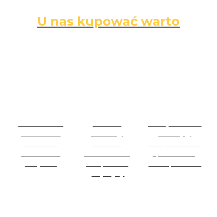
U nas kupować warto
Darmowa
Łatwe
Bezpieczne
dostawa
zwroty
zakupy
Darmowa
14 dni na
Wszystkie dane
dostawa na
zwrot towaru
i płatności są
wszystko
bez podania
zabezpieczone
przyczyny