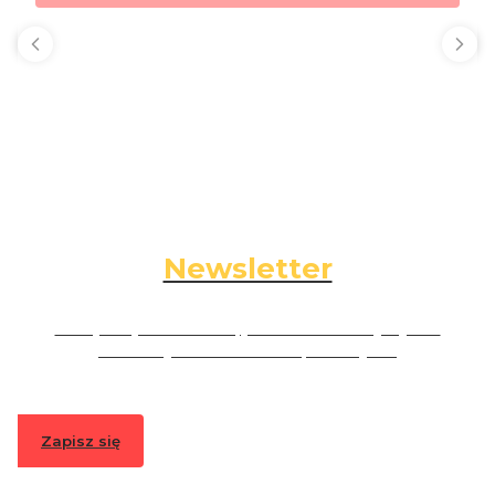
Newsletter
Podaj swój adres e-mail, jeżeli chcesz otrzymywać
informacje o nowościach i promocjach.
Zapisz się