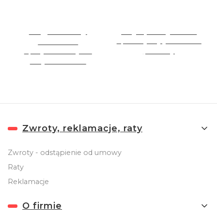
Nagradzamy
Najlepsza jakość
klientów
Sprzedajemy jakościowe
Specjalne rabaty dla
produkty
stałych Klientów
Linki w stopce
Zwroty, reklamacje, raty
Zwroty - odstąpienie od umowy
Raty
Reklamacje
O firmie