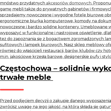
mnóstwo przydatnych
akcesoriów domowych
. Propon
gamę
mebli
także do prywatnych gabinetów i firmowych
sprzedajemy nowoczesne i wygodne fotele biurowe ob
ergonomiczne biurka komputerowe, komody na dokume
nowoczesne i bardzo solidne kontenery. Umeblowane 
wyposażyć w funkcjonalne i nastrojowe oświetlenie, d
też do zapoznania się z bogactwem zgromadzonych la
sufitowych i lampek biurowych. Nasz
sklep meblowy
of
również do właścicieli restauracji, barów, klubów czy hot
m.in. jakościowe krzesła barowe, designerskie pufy i sty
Częstochowa – solidnie wyk
trwałe meble
Przed podjęciem decyzji o zakupie danego wyposażenia
zwrócisz uwagę na jego jakość, na którą składa się gat