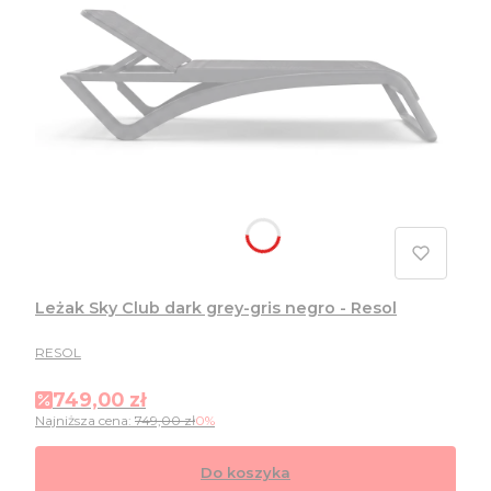
Leżak Sky Club dark grey-gris negro - Resol
PRODUCENT
RESOL
Cena promocyjna
749,00 zł
Najniższa cena:
749,00 zł
0%
Do koszyka