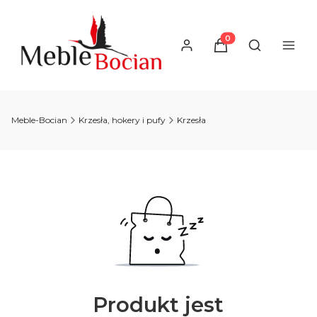
Produkty w koszyku
Otwórz wysz
Meble-Bocian
Krzesła, hokery i pufy
Krzesła
Produkt jest